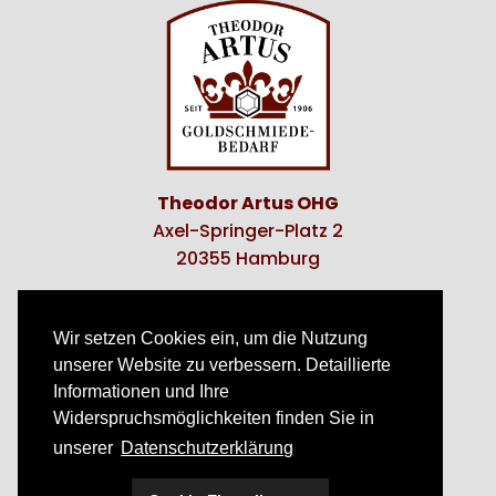
Theodor Artus OHG
Axel-Springer-Platz 2
20355 Hamburg
E-Mail:
info@artus-furnituren.de
Tel:
+ 49. (0)40 - 35 21 76
Wir setzen Cookies ein, um die Nutzung
+ 49. (0)40 - 35 30 08
unserer Website zu verbessern. Detaillierte
+49. (0)151 - 74 45 68 50
Informationen und Ihre
Widerspruchsmöglichkeiten finden Sie in
Anfahrt
|
Kontakt
unserer
Datenschutzerklärung
Datenschutz
|
AGB
Impressum