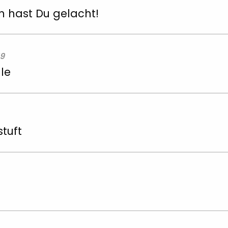
n hast Du gelacht!
19
le
tuft