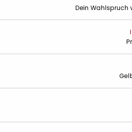
Dein Wahlspruch w
P
Gel